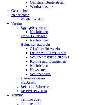
Günstiger Bürgerstrom
Windradabsturz
Geschichte
Nachrichten
Westfalen-Blatt
Vereine
Eggegebirgsverein
Nachrichten
Freiw. Feuerwehr
Nachrichten
Heimatschutzverein
Glasfaser für Asseln
Die 27 Artikel von 1585
Schützenfestfilme 2020/21
Könige und Königinnen
Nachrichten
Newsletter
Schützenhalle
Karnevalsverein
kfd Asseln
Reit- und Fahrverein
Reservistenverein
Termine
Termine 2026
Termine 2025