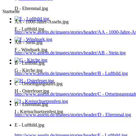
D - Ehrenmal.jpg
Startseite
AA - 1000-Jahre-Asseln.jpg
E - Luftbild.jpg
http://www.asseln.de/images/stories/header/AA - 1000-Jahre-As
AB - Stein.jpg
F - Windpark.jpg
http://www.asseln.de/images/stories/header/AB - Stein.jpg
B - Luftbild.jpg
G - Kirche.jpg
http://www.asseln.de/images/stories/header/B - Luftbild.jpg
C - Ortseingangstafel.jpg
H - Osterfeuer.jpg
http://www.asseln.de/images/stories/header/C - Ortseingangstaf
D - Ehrenmal.jpg
I - Kreisschuetzenfest.jpg
http://www.asseln.de/images/stories/header/D - Ehrenmal.jpg
E - Luftbild.jpg
http://www.asseln.de/images/stories/header/E - Luftbild.jpg