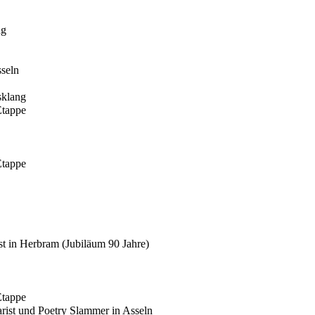
ng
seln
sklang
Etappe
Etappe
t in Herbram (Jubiläum 90 Jahre)
Etappe
tarist und Poetry Slammer in Asseln