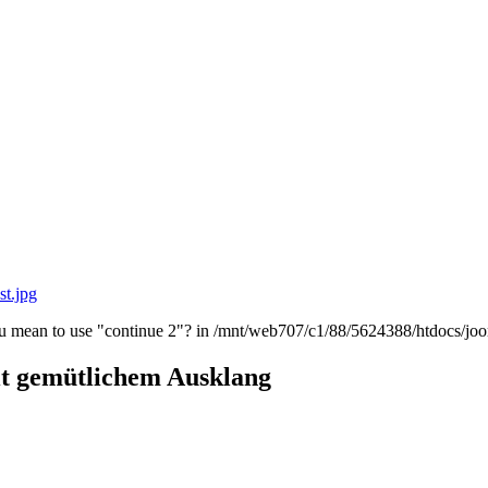
st.jpg
 you mean to use "continue 2"? in /mnt/web707/c1/88/5624388/htdocs/jo
 gemütlichem Ausklang