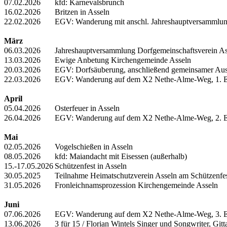
07.02.2026
kfd: Karnevalsbrunch
16.02.2026
Britzen in Asseln
22.02.2026
EGV: Wanderung mit anschl. Jahreshauptversammlu
März
06.03.2026
Jahreshauptversammlung Dorfgemeinschaftsverein As
13.03.2026
Ewige Anbetung Kirchengemeinde Asseln
20.03.2026
EGV: Dorfsäuberung, anschließend gemeinsamer Au
22.03.2026
EGV: Wanderung auf dem X2 Nethe-Alme-Weg, 1. 
April
05.04.2026
Osterfeuer in Asseln
26.04.2026
EGV: Wanderung auf dem X2 Nethe-Alme-Weg, 2. 
Mai
02.05.2026
Vogelschießen in Asseln
08.05.2026
kfd: Maiandacht mit Eisessen (außerhalb)
15.-17.05.2026
Schützenfest in Asseln
30.05.2025
Teilnahme Heimatschutzverein Asseln am Schützenfes
31.05.2026
Fronleichnamsprozession Kirchengemeinde Asseln
Juni
07.06.2026
EGV: Wanderung auf dem X2 Nethe-Alme-Weg, 3. 
13.06.2026
3 für 15 / Florian Wintels Singer und Songwriter, Git