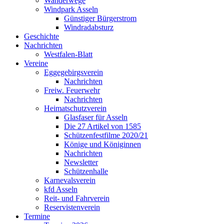
Wanderwege
Windpark Asseln
Günstiger Bürgerstrom
Windradabsturz
Geschichte
Nachrichten
Westfalen-Blatt
Vereine
Eggegebirgsverein
Nachrichten
Freiw. Feuerwehr
Nachrichten
Heimatschutzverein
Glasfaser für Asseln
Die 27 Artikel von 1585
Schützenfestfilme 2020/21
Könige und Königinnen
Nachrichten
Newsletter
Schützenhalle
Karnevalsverein
kfd Asseln
Reit- und Fahrverein
Reservistenverein
Termine