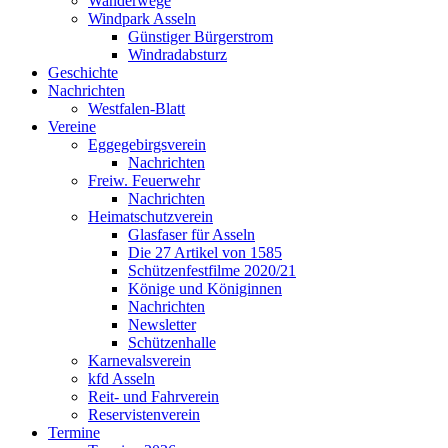
Wanderwege
Windpark Asseln
Günstiger Bürgerstrom
Windradabsturz
Geschichte
Nachrichten
Westfalen-Blatt
Vereine
Eggegebirgsverein
Nachrichten
Freiw. Feuerwehr
Nachrichten
Heimatschutzverein
Glasfaser für Asseln
Die 27 Artikel von 1585
Schützenfestfilme 2020/21
Könige und Königinnen
Nachrichten
Newsletter
Schützenhalle
Karnevalsverein
kfd Asseln
Reit- und Fahrverein
Reservistenverein
Termine