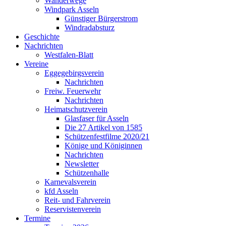
Wanderwege
Windpark Asseln
Günstiger Bürgerstrom
Windradabsturz
Geschichte
Nachrichten
Westfalen-Blatt
Vereine
Eggegebirgsverein
Nachrichten
Freiw. Feuerwehr
Nachrichten
Heimatschutzverein
Glasfaser für Asseln
Die 27 Artikel von 1585
Schützenfestfilme 2020/21
Könige und Königinnen
Nachrichten
Newsletter
Schützenhalle
Karnevalsverein
kfd Asseln
Reit- und Fahrverein
Reservistenverein
Termine