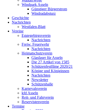
Wanderwege
Windpark Asseln
Günstiger Bürgerstrom
Windradabsturz
Geschichte
Nachrichten
Westfalen-Blatt
Vereine
Eggegebirgsverein
Nachrichten
Freiw. Feuerwehr
Nachrichten
Heimatschutzverein
Glasfaser für Asseln
Die 27 Artikel von 1585
Schützenfestfilme 2020/21
Könige und Königinnen
Nachrichten
Newsletter
Schützenhalle
Karnevalsverein
kfd Asseln
Reit- und Fahrverein
Reservistenverein
Termine