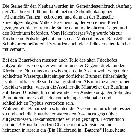
Die Steine für den Neubau wurden im Gemeindesteinbruch (Anfang
der 70-Jahre verfüllt und bepflanzt) im Schmillenkamp bei
„Altenrichts Tannen“ gebrochen und dann an der Baustelle
zurechtgeschlagen. Mittels Flaschenzug, der von einem Pferd
gezogen wurde, wurden die Steine dann in die oberen Etagen und
den Kirchturm befördert. Vom Hakenberger Weg wurde bis zur
Kirche eine Pritsche gebaut und so das Material bis zur Baustelle auf
Schubkarren befördert. Es wurden auch viele Teile der alten Kirche
mit verbaut.
Bei den Bauarbeiten mussten auch Teile des alten Friedhofes
aufgegraben werden, der wie oft in unserer Gegend direkt an der
Kirche lag. Nun muss man wissen, dass in Asseln wohl wegen der
schlechten Wasserqualität einiger dörflicher Brunnen früher häufig
Typhus auftrat, viele sind daran gestorben. Als nun die alten Gräber
beseitigt wurden, wiesen die Asselner die Mitarbeiter der Baufirma
auf diesen Umstand hin und warnten vor Ansteckung. Der Sohn des
Bauunternehmers soll sich dennoch angesteckt haben und
schließlich an Typhus verstorben sein.
Während der Bauarbeiten schauten die Asselner natürlich interessiert
zu und auch die Bauarbeiter waren den Asselnern gegenüber
aufgeschlossen, Bekanntschaften wurden geknüpft. Letztendlich
konnten 3 Bauarbeiter dem Charme nicht widerstehen und
heirateten in Asseln ein (Ein Hillebrand in „Batzens“ Haus, heute