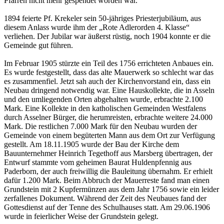
Pfarren nicht mehr gespendet worden war.
1894 feierte Pf. Krekeler sein 50-jähriges Priesterjubiläum, aus
diesem Anlass wurde ihm der „Rote Adlerorden 4. Klasse“
verliehen. Der Jubilar war äußerst rüstig, noch 1904 konnte er die
Gemeinde gut führen.
Im Februar 1905 stürzte ein Teil des 1756 errichteten Anbaues ein.
Es wurde festgestellt, dass das alte Mauerwerk so schlecht war das
es zusammenfiel. Jetzt sah auch der Kirchenvorstand ein, dass ein
Neubau dringend notwendig war. Eine Hauskollekte, die in Asseln
und den umliegenden Orten abgehalten wurde, erbrachte 2.100
Mark. Eine Kollekte in den katholischen Gemeinden Westfalens
durch Asselner Bürger, die herumreisten, erbrachte weitere 24.000
Mark. Die restlichen 7.000 Mark für den Neubau wurden der
Gemeinde von einem begüterten Mann aus dem Ort zur Verfügung
gestellt. Am 18.11.1905 wurde der Bau der Kirche dem
Bauunternehmer Heinrich Tegethoff aus Marsberg übertragen, der
Entwurf stammte vom geheimen Baurat Huldenpfennig aus
Paderborn, der auch freiwillig die Bauleitung übernahm. Er erhielt
dafür 1.200 Mark. Beim Abbruch der Mauerreste fand man einen
Grundstein mit 2 Kupfermünzen aus dem Jahr 1756 sowie ein leider
zerfallenes Dokument. Während der Zeit des Neubaues fand der
Gottesdienst auf der Tenne des Schulhauses statt. Am 29.06.1906
wurde in feierlicher Weise der Grundstein gelegt.