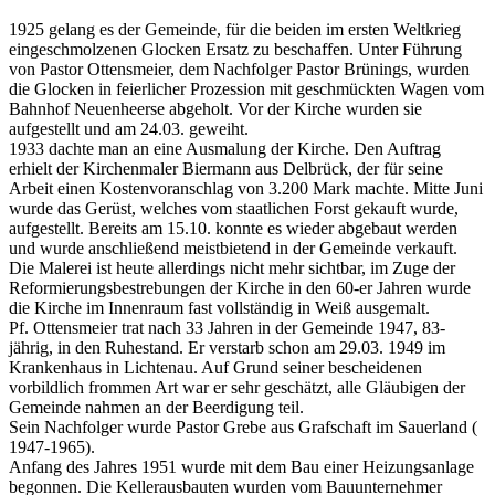
1925 gelang es der Gemeinde, für die beiden im ersten Weltkrieg
eingeschmolzenen Glocken Ersatz zu beschaffen. Unter Führung
von Pastor Ottensmeier, dem Nachfolger Pastor Brünings, wurden
die Glocken in feierlicher Prozession mit geschmückten Wagen vom
Bahnhof Neuenheerse abgeholt. Vor der Kirche wurden sie
aufgestellt und am 24.03. geweiht.
1933 dachte man an eine Ausmalung der Kirche. Den Auftrag
erhielt der Kirchenmaler Biermann aus Delbrück, der für seine
Arbeit einen Kostenvoranschlag von 3.200 Mark machte. Mitte Juni
wurde das Gerüst, welches vom staatlichen Forst gekauft wurde,
aufgestellt. Bereits am 15.10. konnte es wieder abgebaut werden
und wurde anschließend meistbietend in der Gemeinde verkauft.
Die Malerei ist heute allerdings nicht mehr sichtbar, im Zuge der
Reformierungsbestrebungen der Kirche in den 60-er Jahren wurde
die Kirche im Innenraum fast vollständig in Weiß ausgemalt.
Pf. Ottensmeier trat nach 33 Jahren in der Gemeinde 1947, 83-
jährig, in den Ruhestand. Er verstarb schon am 29.03. 1949 im
Krankenhaus in Lichtenau. Auf Grund seiner bescheidenen
vorbildlich frommen Art war er sehr geschätzt, alle Gläubigen der
Gemeinde nahmen an der Beerdigung teil.
Sein Nachfolger wurde Pastor Grebe aus Grafschaft im Sauerland (
1947-1965).
Anfang des Jahres 1951 wurde mit dem Bau einer Heizungsanlage
begonnen. Die Kellerausbauten wurden vom Bauunternehmer