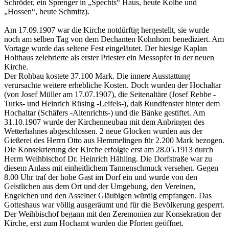
Schröder, ein Sprenger in „Spechts“ Haus, heute Kolbe und
„Hossen“, heute Schmitz).
Am 17.09.1907 war die Kirche notdürftig hergestellt, sie wurde
noch am selben Tag von dem Dechanten Kohnhorn benediziert. Am
Vortage wurde das seltene Fest eingeläutet. Der hiesige Kaplan
Holthaus zelebrierte als erster Priester ein Messopfer in der neuen
Kirche.
Der Rohbau kostete 37.100 Mark. Die innere Ausstattung
verursachte weitere erhebliche Kosten. Doch wurden der Hochaltar
(von Josef Müller am 17.07.1907), die Seitenaltäre (Josef Rebbe -
Turks- und Heinrich Rüsing -Leifels-), daß Rundfenster hinter dem
Hochaltar (Schäfers -Altenrichts-) und die Bänke gestiftet. Am
31.10.1907 wurde der Kirchenneubau mit dem Anbringen des
Wetterhahnes abgeschlossen. 2 neue Glocken wurden aus der
Gießerei des Herrn Otto aus Hemmelingen für 2.200 Mark bezogen.
Die Konsekrierung der Kirche erfolgte erst am 28.05.1913 durch
Herrn Weihbischof Dr. Heinrich Hähling. Die Dorfstraße war zu
diesem Anlass mit einheitlichem Tannenschmuck versehen. Gegen
8.00 Uhr traf der hohe Gast im Dorf ein und wurde von den
Geistlichen aus dem Ort und der Umgebung, den Vereinen,
Engelchen und den Asselner Gläubigen würdig empfangen. Das
Gotteshaus war völlig ausgeräumt und für die Bevölkerung gesperrt.
Der Weihbischof begann mit den Zeremonien zur Konsekration der
Kirche, erst zum Hochamt wurden die Pforten geöffnet.