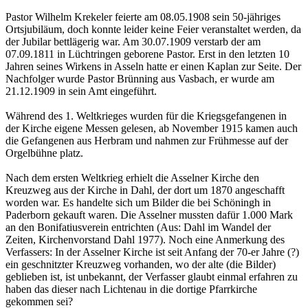
Pastor Wilhelm Krekeler feierte am 08.05.1908 sein 50-jähriges
Ortsjubiläum, doch konnte leider keine Feier veranstaltet werden, da
der Jubilar bettlägerig war. Am 30.07.1909 verstarb der am
07.09.1811 in Lüchtringen geborene Pastor. Erst in den letzten 10
Jahren seines Wirkens in Asseln hatte er einen Kaplan zur Seite. Der
Nachfolger wurde Pastor Brünning aus Vasbach, er wurde am
21.12.1909 in sein Amt eingeführt.
Während des 1. Weltkrieges wurden für die Kriegsgefangenen in
der Kirche eigene Messen gelesen, ab November 1915 kamen auch
die Gefangenen aus Herbram und nahmen zur Frühmesse auf der
Orgelbühne platz.
Nach dem ersten Weltkrieg erhielt die Asselner Kirche den
Kreuzweg aus der Kirche in Dahl, der dort um 1870 angeschafft
worden war. Es handelte sich um Bilder die bei Schöningh in
Paderborn gekauft waren. Die Asselner mussten dafür 1.000 Mark
an den Bonifatiusverein entrichten (Aus: Dahl im Wandel der
Zeiten, Kirchenvorstand Dahl 1977). Noch eine Anmerkung des
Verfassers: In der Asselner Kirche ist seit Anfang der 70-er Jahre (?)
ein geschnitzter Kreuzweg vorhanden, wo der alte (die Bilder)
geblieben ist, ist unbekannt, der Verfasser glaubt einmal erfahren zu
haben das dieser nach Lichtenau in die dortige Pfarrkirche
gekommen sei?