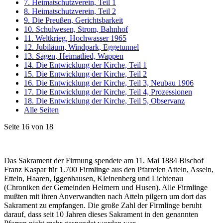
7. Heimatschutzverein, Teil 1
8. Heimatschutzverein, Teil 2
9. Die Preußen, Gerichtsbarkeit
10. Schulwesen, Strom, Bahnhof
11. Weltkrieg, Hochwasser 1965
12. Jubiläum, Windpark, Eggetunnel
13. Sagen, Heimatlied, Wappen
14. Die Entwicklung der Kirche, Teil 1
15. Die Entwicklung der Kirche, Teil 2
16. Die Entwicklung der Kirche, Teil 3, Neubau 1906
17. Die Entwicklung der Kirche, Teil 4, Prozessionen
18. Die Entwicklung der Kirche, Teil 5, Observanz
Alle Seiten
Seite 16 von 18
Das Sakrament der Firmung spendete am 11. Mai 1884 Bischof
Franz Kaspar für 1.700 Firmlinge aus den Pfarreien Atteln, Asseln,
Etteln, Haaren, Iggenhausen, Kleinenberg und Lichtenau
(Chroniken der Gemeinden Helmern und Husen). Alle Firmlinge
mußten mit ihren Anverwandten nach Atteln pilgern um dort das
Sakrament zu empfangen. Die große Zahl der Firmlinge beruht
darauf, dass seit 10 Jahren dieses Sakrament in den genannten