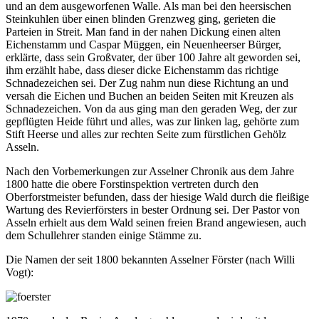
und an dem ausgeworfenen Walle. Als man bei den heersischen
Steinkuhlen über einen blinden Grenzweg ging, gerieten die
Parteien in Streit. Man fand in der nahen Dickung einen alten
Eichenstamm und Caspar Müggen, ein Neuenheerser Bürger,
erklärte, dass sein Großvater, der über 100 Jahre alt geworden sei,
ihm erzählt habe, dass dieser dicke Eichenstamm das richtige
Schnadezeichen sei. Der Zug nahm nun diese Richtung an und
versah die Eichen und Buchen an beiden Seiten mit Kreuzen als
Schnadezeichen. Von da aus ging man den geraden Weg, der zur
gepflügten Heide führt und alles, was zur linken lag, gehörte zum
Stift Heerse und alles zur rechten Seite zum fürstlichen Gehölz
Asseln.
Nach den Vorbemerkungen zur Asselner Chronik aus dem Jahre
1800 hatte die obere Forstinspektion vertreten durch den
Oberforstmeister befunden, dass der hiesige Wald durch die fleißige
Wartung des Revierförsters in bester Ordnung sei. Der Pastor von
Asseln erhielt aus dem Wald seinen freien Brand angewiesen, auch
dem Schullehrer standen einige Stämme zu.
Die Namen der seit 1800 bekannten Asselner Förster (nach Willi
Vogt):