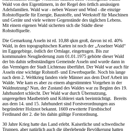
Wald von den Eigentümern, in der Regel den örtlich ansässigen
Adelsfamilien. Wald war - neben Wasser und Wind - die einzige
Rohstoffquelle für Energie, Baustoffe, und Werkstoff für Maschinen
und Geräte und viele weitere Gegenstände des täglichen Lebens.
Mit einem eigenen Wald sicherten sich die Städte diese
Rohstoffquelle.
Die Gemarkung Asseln ist rd. 10,88 qkm groß, davon ist rd. 40%
Wald, in den topographischen Karten ist noch der „Asselner Wald“
im Eggegebirge, östlich der Ortslage, eingetragen. Bis zur
kommunalen Neugliederung zum 01.01.1975 gehörte dieser Wald
der bis dahin selbstständigen Gemeinde Asseln und wurde dann in
das Vermögen der Stadt Lichtenau überführt. Der Wald war auch für
Asseln eine wichtige Rohstoff- und Erwerbsquelle. Noch bis lange
nach dem 2. Weltkrieg fanden viele Männer aus dem Dorf Arbeit im
Walde. Wie kam es aber zu einem abgestimmten Vorgehen in der
Waldnutzung? Nun, der Zustand des Waldes war zu Beginn des 19.
Jahrhundert schlecht. Der Wald war durch Übernutzung,
ungeregelten Mastbetrieb und Köhlerei stark beeinträchtigt. Bereits
aus dem 14. und 15. Jahrhundert sind Forstverordnungen aus
begründeter Holznot bekannt. 1669 erweiterte Fürstbischof
Ferdinand der 2. die bis dahin gültige Forstordnung.
30 Jahre Krieg hatte das Land erlebt. Kaiserliche und schwedische
Truppen, aber natürlich auch die überlebende Bevölkerung hatten