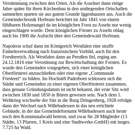
Verstimmung zwischen den Orten. Als die Asselner dann einige
Jahre später für ihren Kirchenbau in den umliegenden Ortschaften
sammelten sparten sie aus gutem Grunde Iggenhausen aus. Auch die
Gemeindechronik Herbram berichtet im Jahr 1841 von einem
fühlbaren Holzmangel da im königlichen Forst zu Asseln nur wenig
eingeschlagen wurde. Dem königlichen Förster zu Asseln oblag
auch bis 1900 die Aufsicht über den Gemeindewald Herbram.
Napoleon schuf dann im Königreich Westfalen eine straffe
Einheitsverwaltung nach französischem Vorbild, auch für den
Forstbereich. Als Westfalen dann an Preußen fiel, erging am
24.12.1816 eine Verordnung zur Bewirtschaftung der Forsten. Es
wurde den Gemeinden vorgegeben, sich einer königlichen
Oberförsterei anzuschließen oder eine eigene „Communale
Försterei“ zu bilden. Im Hochstift Paderborn schlossen sich die
Städte und Gemeinden zu einer eigenen Oberförsterei zusammen,
dass genaue Gründungsdatum ist nicht bekannt, der erste Sitz wird
zwischen 1830 und 1850 in Büren gewesen sein. Nach dem 1.
Weltkrieg wechselte der Sitz in die Burg Dringenberg, 1928 erfolgte
dann der Wechsel nach Willebadessen in das neu errichtete
Gebäude, in der das Gemeindeforstamt Willebadessen auch heute
noch den Kommunalwald betreut, und zwar für 28 Mitglieder (13
Städte, 13 Pfarren, 1 Kreis und eine Stadtwerke-GmbH) mit insges.
7.725 ha Wald.