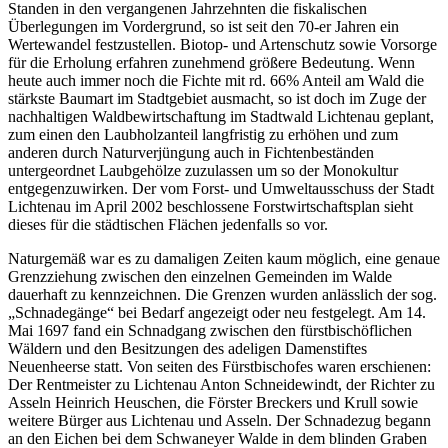
Standen in den vergangenen Jahrzehnten die fiskalischen
Überlegungen im Vordergrund, so ist seit den 70-er Jahren ein
Wertewandel festzustellen. Biotop- und Artenschutz sowie Vorsorge
für die Erholung erfahren zunehmend größere Bedeutung. Wenn
heute auch immer noch die Fichte mit rd. 66% Anteil am Wald die
stärkste Baumart im Stadtgebiet ausmacht, so ist doch im Zuge der
nachhaltigen Waldbewirtschaftung im Stadtwald Lichtenau geplant,
zum einen den Laubholzanteil langfristig zu erhöhen und zum
anderen durch Naturverjüngung auch in Fichtenbeständen
untergeordnet Laubgehölze zuzulassen um so der Monokultur
entgegenzuwirken. Der vom Forst- und Umweltausschuss der Stadt
Lichtenau im April 2002 beschlossene Forstwirtschaftsplan sieht
dieses für die städtischen Flächen jedenfalls so vor.
Naturgemäß war es zu damaligen Zeiten kaum möglich, eine genaue
Grenzziehung zwischen den einzelnen Gemeinden im Walde
dauerhaft zu kennzeichnen. Die Grenzen wurden anlässlich der sog.
„Schnadegänge“ bei Bedarf angezeigt oder neu festgelegt. Am 14.
Mai 1697 fand ein Schnadgang zwischen den fürstbischöflichen
Wäldern und den Besitzungen des adeligen Damenstiftes
Neuenheerse statt. Von seiten des Fürstbischofes waren erschienen:
Der Rentmeister zu Lichtenau Anton Schneidewindt, der Richter zu
Asseln Heinrich Heuschen, die Förster Breckers und Krull sowie
weitere Bürger aus Lichtenau und Asseln. Der Schnadezug begann
an den Eichen bei dem Schwaneyer Walde in dem blinden Graben