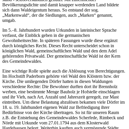
Bevölkerungsdichte und damit knapper werdenden Land bildete
sich dann Waldeigentum heraus. So entstand der sog.
„Markenwald“, der die Siedlungen, auch „Marken“ genannt,
umgab.
Im 5.–8. Jahrhundert wurden Urkunden in lateinischer Sprache
verfasst, die Einblick geben in die germanischen
Gewohnheitsrechte. In späteren Fassungen wurde diese ergänzt
durch königliches Recht. Dieses Recht unterscheidet schon in
königlichen Wald, gemeinschaftlichen Wald und den dem Adel
gehörenden Privatwald. Der gemeinschaftliche Wald ist der Kern
des Gemeindewaldes.
Eine wichtige Rolle spielte auch die Ablösung von Berechtigungen.
Im Hochstift Paderborn gehörte viel Wald den Klöstern bzw. der
Kirche. Die umliegenden Dörfer hatten in diesen Waldungen
verschiedene Rechte: Die Bewohner durften dort ihr Brennholz
werben, eine bestimmte Menge Bauholz je Hofstelle einschlagen
und ihr Vieh, nach Art, Anzahl und Jahreszeit geregelt, zur Mast
eintreiben. Um diese Belastung abzulösen bekamen viele Dörfer im
18. u. 19. Jahrhundert eigenen Wald zur Befriedigung ihrer
Bedürfnisse von der Kirche übertragen. So ist für unseren Raum
z.B. die Entstehung des Gemeindewaldes Scherfede, Rimbeck und
Nörde mit Urkunde vom 27.01.1794 aus dem Klosterwald
Hardehausen belegt. Weiterhin kauften auch vermögende Städte