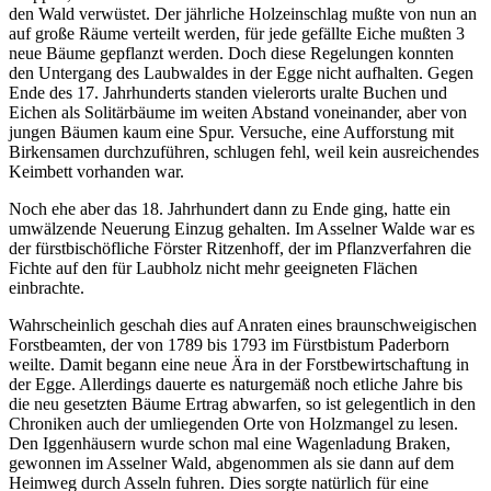
den Wald verwüstet. Der jährliche Holzeinschlag mußte von nun an
auf große Räume verteilt werden, für jede gefällte Eiche mußten 3
neue Bäume gepflanzt werden. Doch diese Regelungen konnten
den Untergang des Laubwaldes in der Egge nicht aufhalten. Gegen
Ende des 17. Jahrhunderts standen vielerorts uralte Buchen und
Eichen als Solitärbäume im weiten Abstand voneinander, aber von
jungen Bäumen kaum eine Spur. Versuche, eine Aufforstung mit
Birkensamen durchzuführen, schlugen fehl, weil kein ausreichendes
Keimbett vorhanden war.
Noch ehe aber das 18. Jahrhundert dann zu Ende ging, hatte ein
umwälzende Neuerung Einzug gehalten. Im Asselner Walde war es
der fürstbischöfliche Förster Ritzenhoff, der im Pflanzverfahren die
Fichte auf den für Laubholz nicht mehr geeigneten Flächen
einbrachte.
Wahrscheinlich geschah dies auf Anraten eines braunschweigischen
Forstbeamten, der von 1789 bis 1793 im Fürstbistum Paderborn
weilte. Damit begann eine neue Ära in der Forstbewirtschaftung in
der Egge. Allerdings dauerte es naturgemäß noch etliche Jahre bis
die neu gesetzten Bäume Ertrag abwarfen, so ist gelegentlich in den
Chroniken auch der umliegenden Orte von Holzmangel zu lesen.
Den Iggenhäusern wurde schon mal eine Wagenladung Braken,
gewonnen im Asselner Wald, abgenommen als sie dann auf dem
Heimweg durch Asseln fuhren. Dies sorgte natürlich für eine