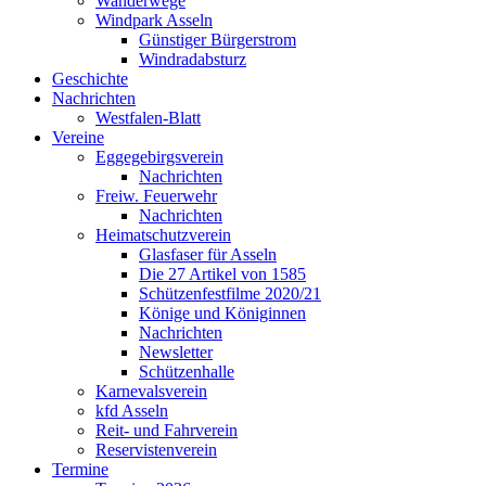
Wanderwege
Windpark Asseln
Günstiger Bürgerstrom
Windradabsturz
Geschichte
Nachrichten
Westfalen-Blatt
Vereine
Eggegebirgsverein
Nachrichten
Freiw. Feuerwehr
Nachrichten
Heimatschutzverein
Glasfaser für Asseln
Die 27 Artikel von 1585
Schützenfestfilme 2020/21
Könige und Königinnen
Nachrichten
Newsletter
Schützenhalle
Karnevalsverein
kfd Asseln
Reit- und Fahrverein
Reservistenverein
Termine