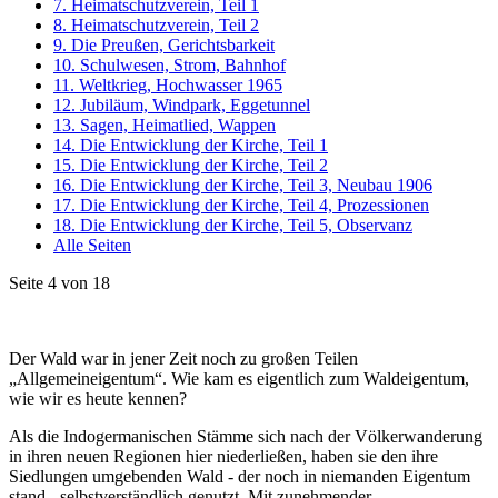
7. Heimatschutzverein, Teil 1
8. Heimatschutzverein, Teil 2
9. Die Preußen, Gerichtsbarkeit
10. Schulwesen, Strom, Bahnhof
11. Weltkrieg, Hochwasser 1965
12. Jubiläum, Windpark, Eggetunnel
13. Sagen, Heimatlied, Wappen
14. Die Entwicklung der Kirche, Teil 1
15. Die Entwicklung der Kirche, Teil 2
16. Die Entwicklung der Kirche, Teil 3, Neubau 1906
17. Die Entwicklung der Kirche, Teil 4, Prozessionen
18. Die Entwicklung der Kirche, Teil 5, Observanz
Alle Seiten
Seite 4 von 18
Der Wald war in jener Zeit noch zu großen Teilen
„Allgemeineigentum“. Wie kam es eigentlich zum Waldeigentum,
wie wir es heute kennen?
Als die Indogermanischen Stämme sich nach der Völkerwanderung
in ihren neuen Regionen hier niederließen, haben sie den ihre
Siedlungen umgebenden Wald - der noch in niemanden Eigentum
stand - selbstverständlich genutzt. Mit zunehmender