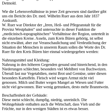
Detmold.
Wie die Lebensverhältnisse in jener Zeit gewesen sind darüber gibt
uns ein Bericht des Dr. med. Wilhelm Ruer aus dem Jahr 1837
Auskunft.
W. Ruer war Direktor der „Irren, Heil- und Pflegeanstalt für die
Provinz Westphalen“ und untersuchte in dieser Funktion die
„medicinisch-topographischen“ Verhältnisse der Region, unterteilt in
die einzelnen Kreise. Asseln, zum Kreis Büren gehörig, ist selbst
nicht erwähnt, aber zur Veranschaulichung und Verdeutlichung der
Situation der Menschen in unserem Raum sollen die Worte des Dr.
Ruer für den Kreis Büren hier einmal wiedergegeben werden:
Nahrungsmittel und Kleidung:
Nahrung in den höheren Gegenden gesund und hinreichend, in den
Niederungen schlechter, besonders viel Mehlbrei von Buchweizen.
Überall fast nur Vegetabilien, meist Brot und Gemüse, unter diesen
besonders Kartoffeln. Fleisch wird wegen Armut nicht viel
genossen. Milch und Butter wegen Mangel an Wiesen und Futter
nicht viel gewonnen. Bier wenig getrunken, desto mehr Branntwein.
Beschaffenheit der Gebäude:
Diese meist schlecht, dumpfig, niedrig, unreinlich. Die
Wohngebäude enthalten auch die Wirtschaft, dass Vieh und die
Früchte, nur in den wenigen Städten ist es etwas besser.