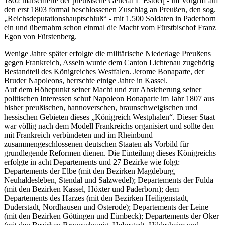
1802 marschierte der preußische General L`Estocq - im Vorgriff auf
den erst 1803 formal beschlossenen Zuschlag an Preußen, den sog.
„Reichsdeputationshauptschluß“ - mit 1.500 Soldaten in Paderborn
ein und übernahm schon einmal die Macht vom Fürstbischof Franz
Egon von Fürstenberg.
Wenige Jahre später erfolgte die militärische Niederlage Preußens
gegen Frankreich, Asseln wurde dem Canton Lichtenau zugehörig
Bestandteil des Königreiches Westfalen. Jerome Bonaparte, der
Bruder Napoleons, herrschte einige Jahre in Kassel.
Auf dem Höhepunkt seiner Macht und zur Absicherung seiner
politischen Interessen schuf Napoleon Bonaparte im Jahr 1807 aus
bisher preußischen, hannoverschen, braunschweigischen und
hessischen Gebieten dieses „Königreich Westphalen“. Dieser Staat
war völlig nach dem Modell Frankreichs organisiert und sollte den
mit Frankreich verbündeten und im Rheinbund
zusammengeschlossenen deutschen Staaten als Vorbild für
grundlegende Reformen dienen. Die Einteilung dieses Königreichs
erfolgte in acht Departements und 27 Bezirke wie folgt:
Departements der Elbe (mit den Bezirken Magdeburg,
Neuhaldesleben, Stendal und Salzwedel); Departements der Fulda
(mit den Bezirken Kassel, Höxter und Paderborn); dem
Departements des Harzes (mit den Bezirken Heiligenstadt,
Duderstadt, Nordhausen und Osterode); Departements der Leine
(mit den Bezirken Göttingen und Eimbeck); Departements der Oker