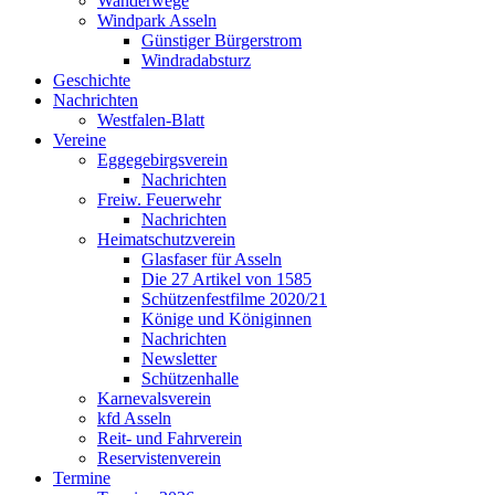
Wanderwege
Windpark Asseln
Günstiger Bürgerstrom
Windradabsturz
Geschichte
Nachrichten
Westfalen-Blatt
Vereine
Eggegebirgsverein
Nachrichten
Freiw. Feuerwehr
Nachrichten
Heimatschutzverein
Glasfaser für Asseln
Die 27 Artikel von 1585
Schützenfestfilme 2020/21
Könige und Königinnen
Nachrichten
Newsletter
Schützenhalle
Karnevalsverein
kfd Asseln
Reit- und Fahrverein
Reservistenverein
Termine