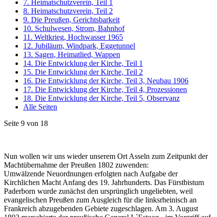
7. Heimatschutzverein, Teil 1
8. Heimatschutzverein, Teil 2
9. Die Preußen, Gerichtsbarkeit
10. Schulwesen, Strom, Bahnhof
11. Weltkrieg, Hochwasser 1965
12. Jubiläum, Windpark, Eggetunnel
13. Sagen, Heimatlied, Wappen
14. Die Entwicklung der Kirche, Teil 1
15. Die Entwicklung der Kirche, Teil 2
16. Die Entwicklung der Kirche, Teil 3, Neubau 1906
17. Die Entwicklung der Kirche, Teil 4, Prozessionen
18. Die Entwicklung der Kirche, Teil 5, Observanz
Alle Seiten
Seite 9 von 18
Nun wollen wir uns wieder unserem Ort Asseln zum Zeitpunkt der
Machtübernahme der Preußen 1802 zuwenden:
Umwälzende Neuordnungen erfolgten nach Aufgabe der
Kirchlichen Macht Anfang des 19. Jahrhunderts. Das Fürstbistum
Paderborn wurde zunächst den ursprünglich ungeliebten, weil
evangelischen Preußen zum Ausgleich für die linksrheinisch an
Frankreich abzugebenden Gebiete zugeschlagen. Am 3. August