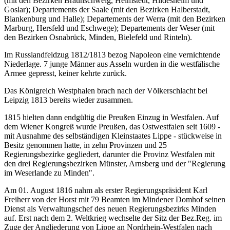
(mit den Bezirken Braunschweig, Helmstedt, Hildesheim und
Goslar); Departements der Saale (mit den Bezirken Halberstadt,
Blankenburg und Halle); Departements der Werra (mit den Bezirken
Marburg, Hersfeld und Eschwege); Departements der Weser (mit
den Bezirken Osnabrück, Minden, Bielefeld und Rinteln).
Im Russlandfeldzug 1812/1813 bezog Napoleon eine vernichtende
Niederlage. 7 junge Männer aus Asseln wurden in die westfälische
Armee gepresst, keiner kehrte zurück.
Das Königreich Westphalen brach nach der Völkerschlacht bei
Leipzig 1813 bereits wieder zusammen.
1815 hielten dann endgültig die Preußen Einzug in Westfalen. Auf
dem Wiener Kongreß wurde Preußen, das Ostwestfalen seit 1609 -
mit Ausnahme des selbständigen Kleinstaates Lippe - stückweise in
Besitz genommen hatte, in zehn Provinzen und 25
Regierungsbezirke gegliedert, darunter die Provinz Westfalen mit
den drei Regierungsbezirken Münster, Arnsberg und der "Regierung
im Weserlande zu Minden".
Am 01. August 1816 nahm als erster Regierungspräsident Karl
Freiherr von der Horst mit 79 Beamten im Mindener Domhof seinen
Dienst als Verwaltungschef des neuen Regierungsbezirks Minden
auf. Erst nach dem 2. Weltkrieg wechselte der Sitz der Bez.Reg. im
Zuge der Angliederung von Lippe an Nordrhein-Westfalen nach