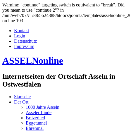
Warning: "continue" targeting switch is equivalent to "break". Did
you mean to use "continue 2"? in
/mnt/web707/c1/88/5624388/htdocs/joomla/templates/asselnonline_2
on line 193
Kontakt
Login
Datenschutz
Impressum
ASSELNonline
Internetseiten der Ortschaft Asseln in
Ostwestfalen
Startseite
Der Ort
1000 Jahre Asseln
Asseler Linde
Britzerlied
Eggetunnel
Ehrenmal