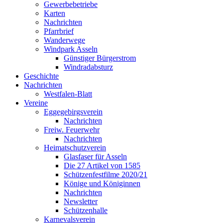
Gewerbebetriebe
Karten
Nachrichten
Pfarrbrief
Wanderwege
Windpark Asseln
Günstiger Bürgerstrom
Windradabsturz
Geschichte
Nachrichten
Westfalen-Blatt
Vereine
Eggegebirgsverein
Nachrichten
Freiw. Feuerwehr
Nachrichten
Heimatschutzverein
Glasfaser für Asseln
Die 27 Artikel von 1585
Schützenfestfilme 2020/21
Könige und Königinnen
Nachrichten
Newsletter
Schützenhalle
Karnevalsverein