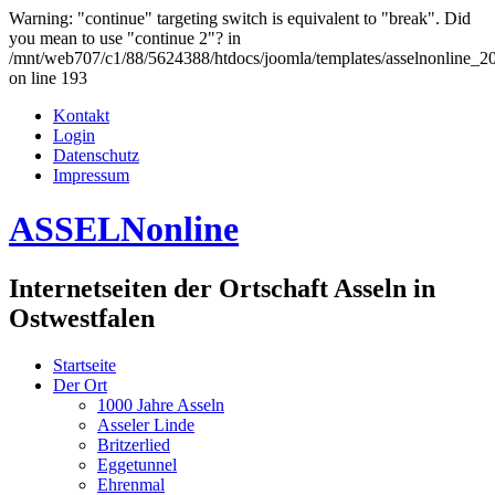
Warning: "continue" targeting switch is equivalent to "break". Did
you mean to use "continue 2"? in
/mnt/web707/c1/88/5624388/htdocs/joomla/templates/asselnonline_2
on line 193
Kontakt
Login
Datenschutz
Impressum
ASSELNonline
Internetseiten der Ortschaft Asseln in
Ostwestfalen
Startseite
Der Ort
1000 Jahre Asseln
Asseler Linde
Britzerlied
Eggetunnel
Ehrenmal