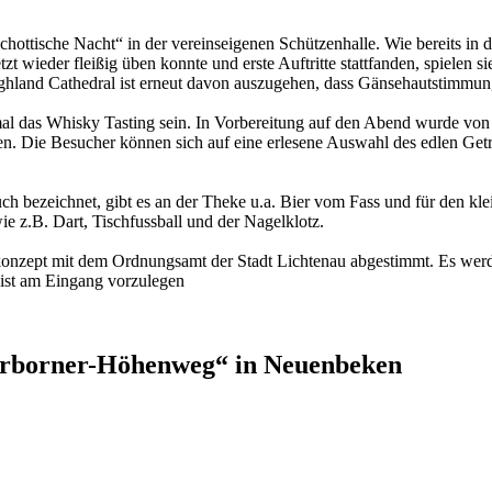
chottische Nacht“ in der vereinseigenen Schützenhalle. Wie bereits in
 wieder fleißig üben konnte und erste Auftritte stattfanden, spielen 
ghland Cathedral ist erneut davon auszugehen, dass Gänsehautstimmu
smal das Whisky Tasting sein. In Vorbereitung auf den Abend wurde 
n. Die Besucher können sich auf eine erlesene Auswahl des edlen Geträ
 bezeichnet, gibt es an der Theke u.a. Bier vom Fass und für den kl
ie z.B. Dart, Tischfussball und der Nagelklotz.
onzept mit dem Ordnungsamt der Stadt Lichtenau abgestimmt. Es werden
 ist am Eingang vorzulegen
erborner-Höhenweg“ in Neuenbeken