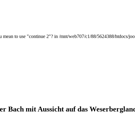
 you mean to use "continue 2"? in /mnt/web707/c1/88/5624388/htdocs/jo
Bach mit Aussicht auf das Weserberglan