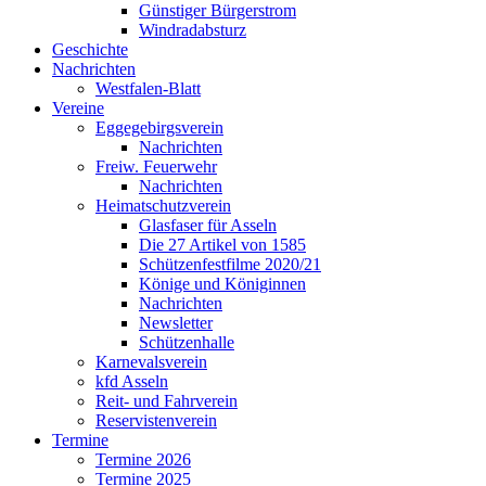
Günstiger Bürgerstrom
Windradabsturz
Geschichte
Nachrichten
Westfalen-Blatt
Vereine
Eggegebirgsverein
Nachrichten
Freiw. Feuerwehr
Nachrichten
Heimatschutzverein
Glasfaser für Asseln
Die 27 Artikel von 1585
Schützenfestfilme 2020/21
Könige und Königinnen
Nachrichten
Newsletter
Schützenhalle
Karnevalsverein
kfd Asseln
Reit- und Fahrverein
Reservistenverein
Termine
Termine 2026
Termine 2025